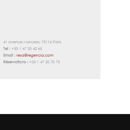
41 avenue Marceau 75116 Paris
Tel :
+33 1 47 20 42 65
Email :
resa@regencia.com
Réservations :
+33 1 47 20 70 75