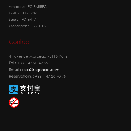
Amadeus : FG PARREG
Galileo : FG 1287
Sabre : FG I6417
WorldSpan : FG REGEN
Contact
41 avenue Marceau 75116 Paris
Tel :
+33 1 47 20 42 65
Email :
resa@regencia.com
Réservations :
+33 1 47 20 70 75