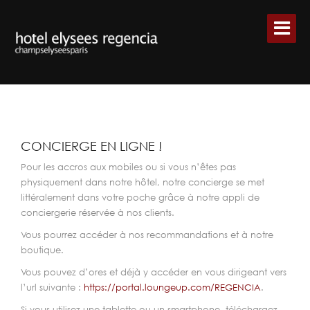
E-CONCIERGE
CONCIERGE EN LIGNE !
Pour les accros aux mobiles ou si vous n’êtes pas
physiquement dans notre hôtel, notre concierge se met
littéralement dans votre poche grâce à notre appli de
conciergerie réservée à nos clients.
Vous pourrez accéder à nos recommandations et à notre
boutique.
Vous pouvez d’ores et déjà y accéder en vous dirigeant vers
l’url suivante :
https://portal.loungeup.com/REGENCIA
.
Si vous utilisez une tablette ou un smartphone, téléchargez