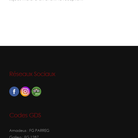
Réseaux Sociaux
Codes GDS
Amadeus : FG PARREG
Galileo : FG 1287